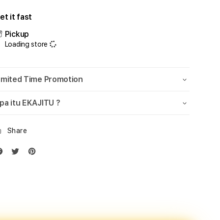
et it fast
Pickup
Loading store
imited Time Promotion
pa itu EKAJITU ?
Share