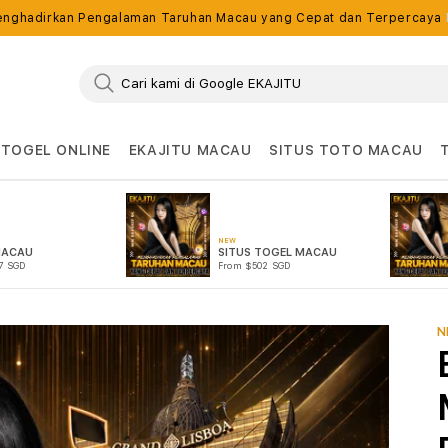
enghadirkan Pengalaman Taruhan Macau yang Cepat dan Terpercaya
TOGEL ONLINE
EKAJITU MACAU
SITUS TOTO MACAU
NEW
MACAU
SITUS TOGEL MACAU
7 SGD
From $502 SGD
N