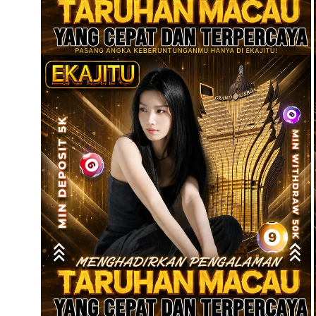
Open
media
4
in
modal