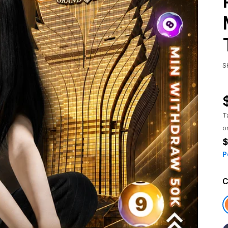
S
T
o
$
P
C