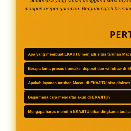
antarmuka yang ramah pengguna serta laya
maupun berpengalaman. Bergabunglah bersa
PER
Apa yang membuat EKAJITU menjadi situs taruhan Maca
EKAJITU berkomitmen memberikan pengala
Berapa lama proses transaksi deposit dan withdraw di 
transparan, serta lisensi resmi yang menj
Kami mengutamakan kecepatan layanan. Pr
Apakah layanan taruhan Macau di EKAJITU bisa diakses
langsung menikmati pengalaman taruhan 
Tentu saja. Platform EKAJITU telah diopt
Bagaimana cara mendaftar akun di EKAJITU?
desktop, memberikan kenyamanan taruhan
Anda cukup klik tombol Daftar pada hal
Mengapa harus memilih EKAJITU dibandingkan situs la
pendaftarannya sangat cepat dan mudah ba
EKAJITU unggul dalam tiga aspek utama