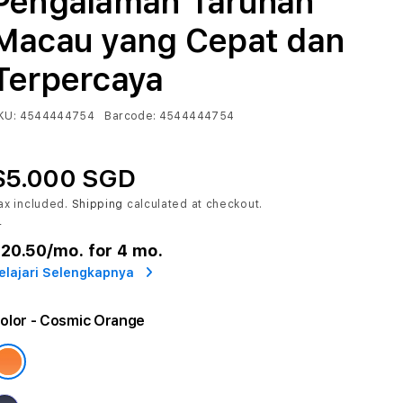
Pengalaman Taruhan
Macau yang Cepat dan
Terpercaya
KU:
4544444754
Barcode:
4544444754
$5.000 SGD
ax included.
Shipping
calculated at checkout.
r
20.50
/mo. for 4 mo.
elajari Selengkapnya
olor
- Cosmic Orange